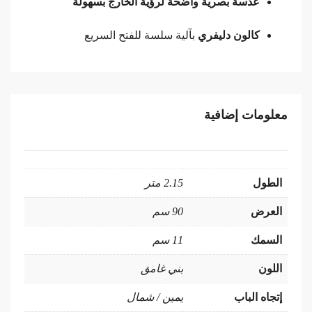
عدسة بصرية واضحة لرؤية الخارج بسهولة
كالون دليفري
بآلية سلسة للفتح السريع
معلومات إضافية
الطول
2.15 متر
العرض
90 سم
السمك
11 سم
اللون
بني غامق
إتجاه الباب
يمين / شمال