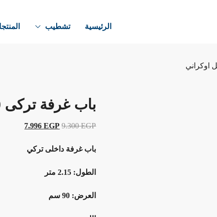
الرئيسية
تشطيب
المنتج
باب غرفة تركى 90 سم PVC موديل اوكراني
7.996
EGP
9.300
EGP
باب غرفة داخلى تركي
الطول: 2.15 متر
العرض: 90 سم