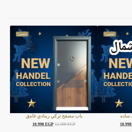
تخفيض!
تخفيض!
 ساده
باب مصفح تركي رمادي غامق
10.998
EGP
12.500
EGP
10.99