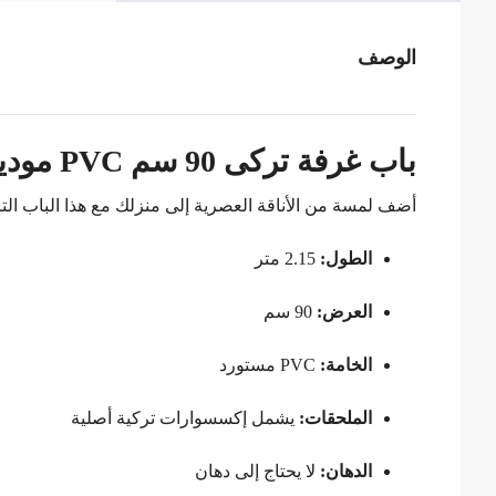
الوصف
باب غرفة تركى 90 سم PVC موديل اوكراني – طابع عصري وأناقة دائمة
أضف لمسة من الأناقة العصرية إلى منزلك مع هذا الباب التركي المصنوع من خامات PVC عالية الجو
الطول:
2.15 متر
العرض:
90 سم
الخامة:
PVC مستورد
الملحقات:
يشمل إكسسوارات تركية أصلية
الدهان:
لا يحتاج إلى دهان