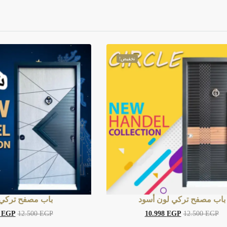
تخفيض!
باب مصفح تركي لون أسود
باب مصفح تركي
8
EGP
12.500
EGP
10.998
EGP
12.500
EGP