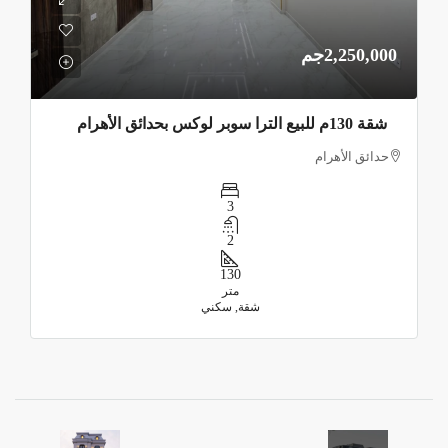
2,250,000جم
شقة 130م للبيع الترا سوبر لوكس بحدائق الأهرام
حدائق الأهرام
3
2
130
متر
شقة, سكني