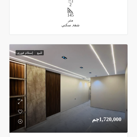
2
145
متر
شقة, سكني
للبيع
إستلام فورى
1,720,000جم