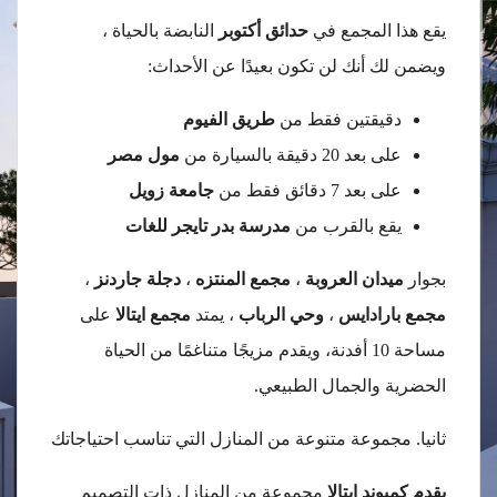
يقع هذا المجمع في
حدائق أكتوبر
النابضة بالحياة ،
ويضمن لك أنك لن تكون بعيدًا عن الأحداث:
دقيقتين فقط من
طريق الفيوم
على بعد 20 دقيقة بالسيارة من
مول مصر
على بعد 7 دقائق فقط من
جامعة زويل
يقع بالقرب من
مدرسة بدر تايجر للغات
بجوار
ميدان العروبة
،
مجمع المنتزه
،
دجلة جاردنز
،
مجمع بارادايس
،
وحي الرباب
، يمتد
مجمع ايتالا
على
مساحة 10 أفدنة، ويقدم مزيجًا متناغمًا من الحياة
الحضرية والجمال الطبيعي.
ثانيا. مجموعة متنوعة من المنازل التي تناسب احتياجاتك
يقدم كمبوند ايتالا
مجموعة من المنازل ذات التصميم