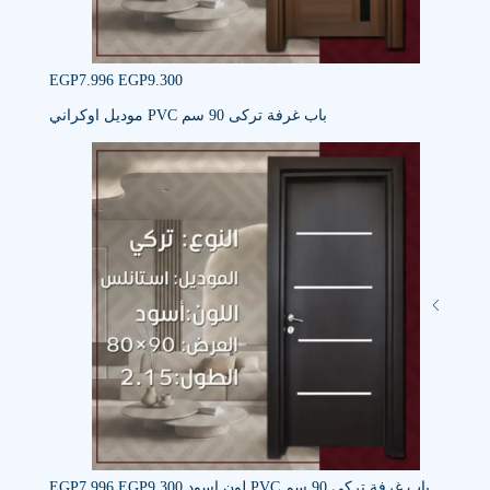
EGP
7.996
EGP
9.300
باب غرفة تركى 90 سم PVC موديل اوكراني
باب غرفة تركى 90 سم PVC لون اسود
9.300
EGP
7.996
EGP