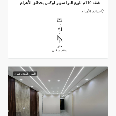
شقة 110م للبيع الترا سوبر لوكس بحدائق الأهرام
حدائق الأهرام
3
2
110
متر
شقة, سكني
للبيع
إستلام فورى