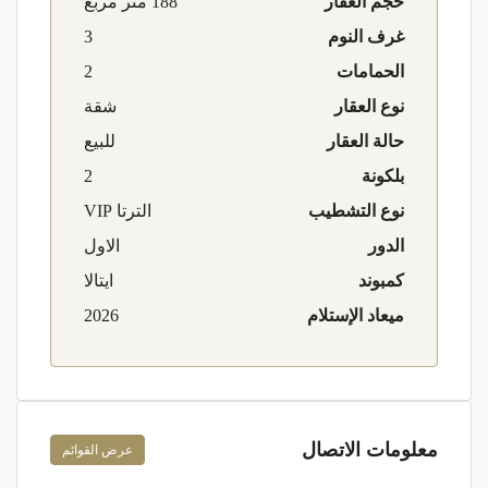
حجم العقار
188 متر مربع
غرف النوم
3
الحمامات
2
نوع العقار
شقة
حالة العقار
للبيع
بلكونة
2
نوع التشطيب
الترتا VIP
الدور
الاول
كمبوند
ايتالا
ميعاد الإستلام
2026
معلومات الاتصال
عرض القوائم