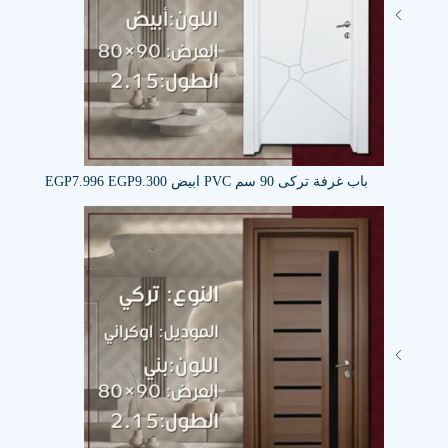
باب غرفة تركى 90 سم PVC ابيض
9.300
EGP
7.996
EGP