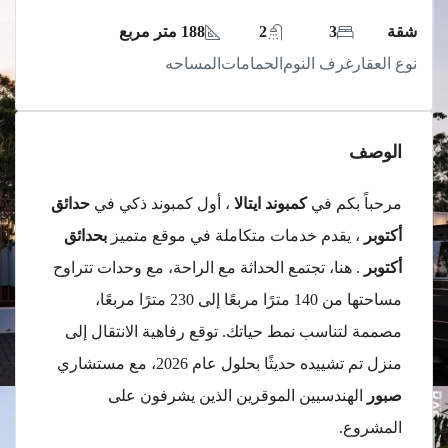
شقة
3
2
188 متر مربع
نوع العقار
غرف النوم
الحمامات
المساحه
الوصف
مرحباً بكم في
كمبوند ايتالا
، أول كمبوند ذكي في
حدائق
أكتوبر
، يقدم خدمات متكاملة في موقع متميز
بحدائق
أكتوبر
. هنا، تجتمع الحداثة مع الراحة، مع وحدات تتراوح
مساحتها من 140 مترًا مربعًا إلى 230 مترًا مربعًا،
مصممة لتناسب نمط حياتك. توقع رفاهية الانتقال إلى
منزل تم تشييده حديثًا بحلول عام 2026، مع مستشاري
صبور
الهندسيين الموقرين الذين يشرفون على
المشروع.