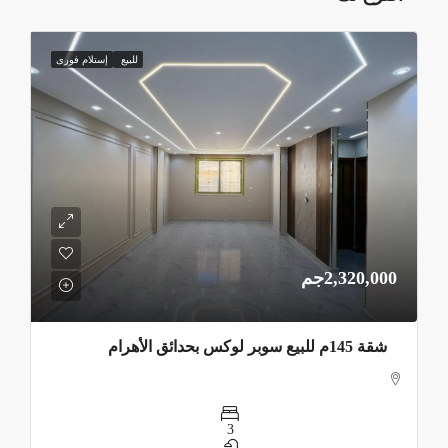
للبيع
إستلام فورى
2,320,000جم
شقة 145م للبيع سوبر لوكس بحدائق الأهرام
3