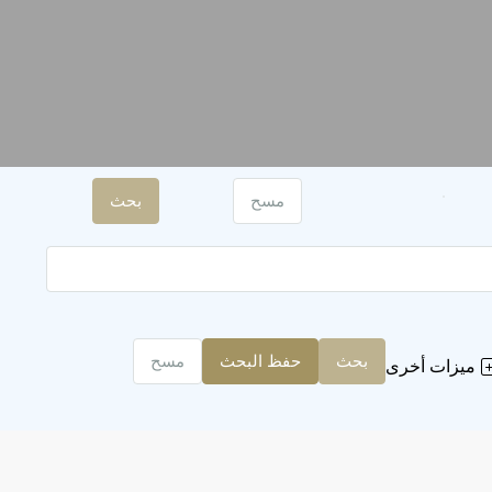
مسح
بحث
بحث
حفظ البحث
مسح
ميزات أخرى