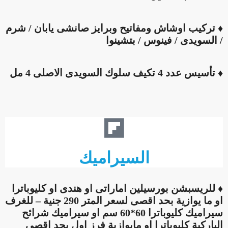
♦ تركيب اوشاش ومفاتيح وبرايز صانشى يابان / شرم
/ السويدى / فينوس / بتشينوا
♦ تأسيس عدد 4 تكيف سلوك السويدى الاصلى 4 مل
السيراميك
♦ للريسبشن بورسيلين اماراتى او هندى او كليوباترا
او ما يوازية بحد اقصى لسعر المتر 290 جنية – للغرف
سيراميك كليوباترا 60*60 سم او سيراميك شرائح
الباركية كليوباترا او مايوازية فرز اول بحد اقصى