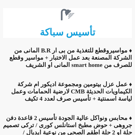
تأسيس سباكة
♦ مواسيروقطع للتغذية من بى ار B.R المانى من
الشركة المصنعة بعد عمل الاختبار + مواسير وقطع
للصرف من smart home المانى او الشريف
♦ عمل عزل بيتومين ومجموعة اديكور ام شركة
الكيماويات الحديثة CMB لارضية الحمامات وعمل
لياسة اسمنتية + تأسيس صرف لعدد 4 تكيف
♦ محابس ونواكل عالية الجودة تأسيس 2 قاعدة دفن
جروهى + حوض مطبخ استانلس كورى / تركى تصميم
حلة او 2 حلة اطقم الصحى من نوعية ايديال /